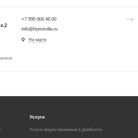
+7 995 000 46 00
к.2
info@homevilla.ru
На карте
записи
Услуги
я
Услуги предоставляемые в ДомВилла