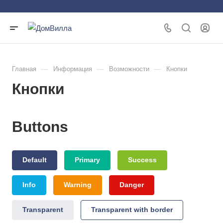
—
—
—
Главная
Информация
Возможности
Кнопки
Кнопки
Buttons
Default
Primary
Success
Info
Warning
Danger
Transparent
Transparent with border